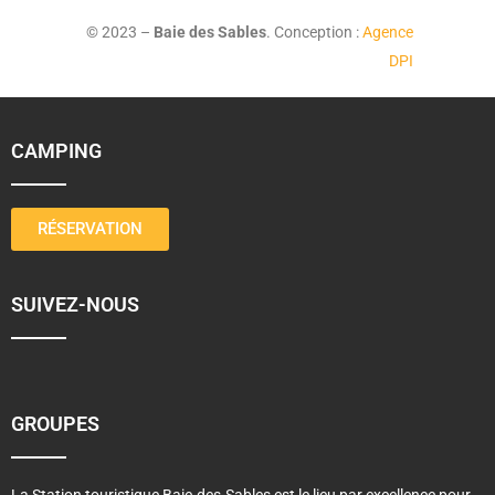
© 2023 –
Baie des Sables
. Conception :
Agence
DPI
CAMPING
RÉSERVATION
SUIVEZ-NOUS
GROUPES
La Station touristique Baie-des-Sables est le lieu par excellence pour