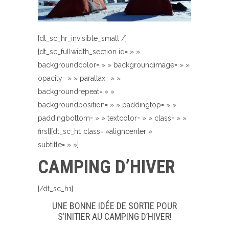
[dt_sc_hr_invisible_small /]
[dt_sc_fullwidth_section id= » »
backgroundcolor= » » backgroundimage= » »
opacity= » » parallax= » »
backgroundrepeat= » »
backgroundposition= » » paddingtop= » »
paddingbottom= » » textcolor= » » class= » »
first][dt_sc_h1 class= »aligncenter »
subtitle= » »]
CAMPING D’HIVER
[/dt_sc_h1]
UNE BONNE IDÉE DE SORTIE POUR
S’INITIER AU CAMPING D’HIVER!