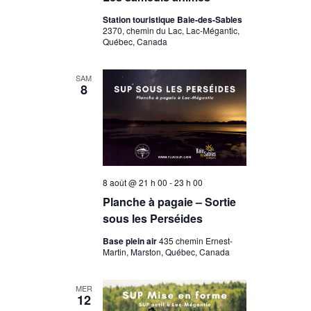
Station touristique Baie-des-Sables
2370, chemin du Lac, Lac-Mégantic,
Québec, Canada
SAM
8
8 août @ 21 h 00
-
23 h 00
Planche à pagaie – Sortie
sous les Perséides
Base plein air
435 chemin Ernest-
Martin, Marston, Québec, Canada
MER
12