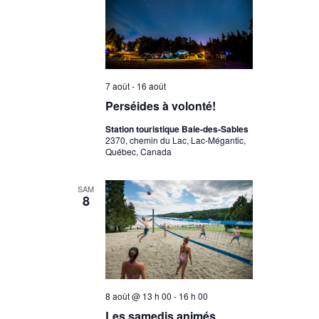
7 août
-
16 août
Perséides à volonté!
Station touristique Baie-des-Sables
2370, chemin du Lac, Lac-Mégantic,
Québec, Canada
SAM
8
8 août @ 13 h 00
-
16 h 00
Les samedis animés