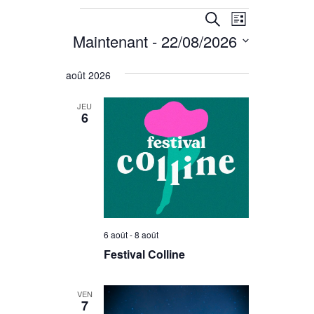
RECHERCHE
NAVIGATIO
RECHERCHE
LISTE
DE
ET
Maintenant
 - 
22/08/2026
Sélectionnez
VUES
NAVIGATION
une
ÉVÈNEMEN
août 2026
DE
date.
VUES
JEU
6
ÉVÈNEMENTS
6 août
-
8 août
Festival Colline
VEN
7