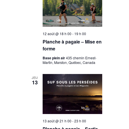
12 août @ 18 h 00
-
19 h 00
Planche à pagaie – Mise en
forme
Base plein air
435 chemin Ernest-
Martin, Marston, Québec, Canada
JEU
13
13 août @ 21 h 00
-
23 h 00
Planche à pagaie – Sortie