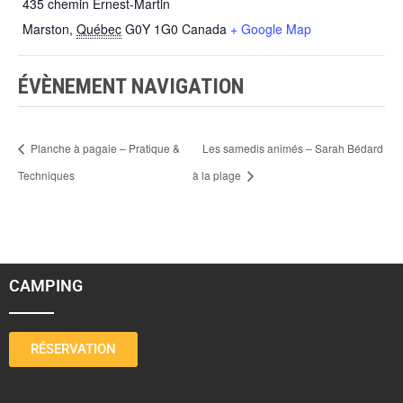
435 chemin Ernest-Martin
Marston
,
Québec
G0Y 1G0
Canada
+ Google Map
ÉVÈNEMENT NAVIGATION
Planche à pagaie – Pratique &
Les samedis animés – Sarah Bédard
Techniques
à la plage
CAMPING
RÉSERVATION