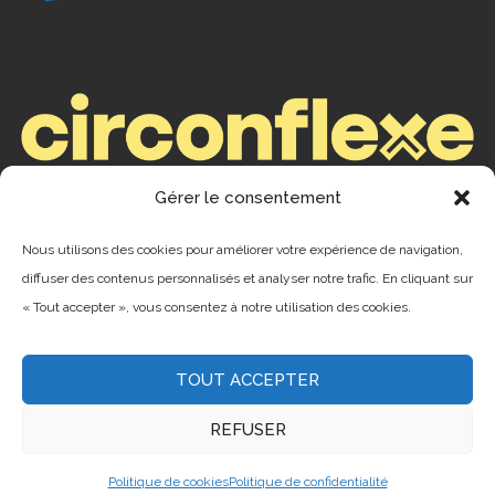
Gérer le consentement
ENREGISTREMENTS
Nous utilisons des cookies pour améliorer votre expérience de navigation,
Camping : ENR #199253
diffuser des contenus personnalisés et analyser notre trafic. En cliquant sur
« Tout accepter », vous consentez à notre utilisation des cookies.
CITQ #075961
TOUT ACCEPTER
REFUSER
© 2023 –
Baie des Sables
. Conception :
Agence
DPI
Politique de cookies
Politique de confidentialité