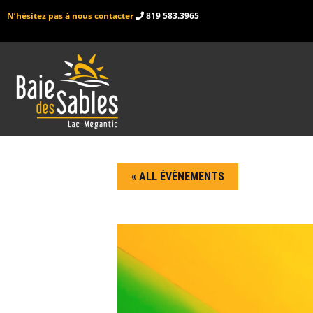
N’hésitez pas à nous contacter
819 583.3965
« ALL ÉVÈNEMENTS