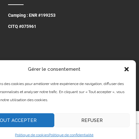
Camping : ENR #199253
CITQ #075961
Gérer le consentement
ns des cookies pour améliorer votre expérience de navigation, diffuser des
sonnalisés et analyser notre trafic. En cliquant sur « Tout accepter », vous
notre utilisation des cookies.
OUT ACCEPTER
REFUSER
Politique de cookies
Politique de confidentialité
23 –
Baie des Sables
. Conception :
Agence DPI