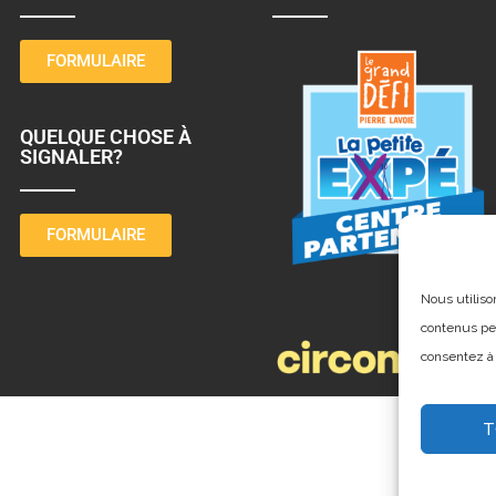
FORMULAIRE
QUELQUE CHOSE À
SIGNALER?
FORMULAIRE
Nous utiliso
contenus per
consentez à 
T
© 20