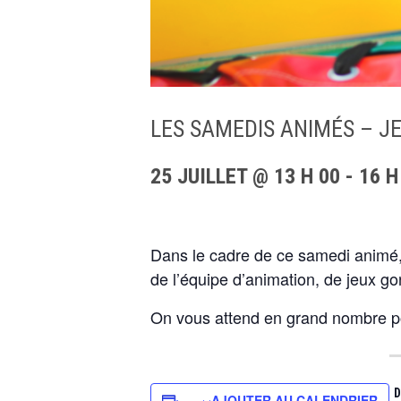
LES SAMEDIS ANIMÉS – J
25 JUILLET @ 13 H 00
-
16 H
Dans le cadre de ce samedi animé, l
de l’équipe d’animation, de jeux go
On vous attend en grand nombre po
D
AJOUTER AU CALENDRIER