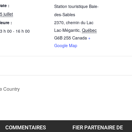
ate :
Station touristique Baie-
5 juillet
des-Sables
eure :
2370, chemin du Lac
Lac-Mégantic
,
Québec
3 h 00 - 16 h 00
G6B 2S5
Canada
+
Google Map
ée Country
COMMENTAIRES
FIER PARTENAIRE DE