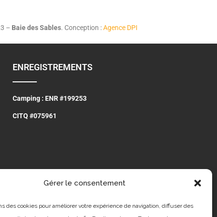
23 –
Baie des Sables
. Conception :
Agence DPI
ENREGISTREMENTS
Camping : ENR #199253
CITQ #075961
Gérer le consentement
ns des cookies pour améliorer votre expérience de navigation, diffuser des