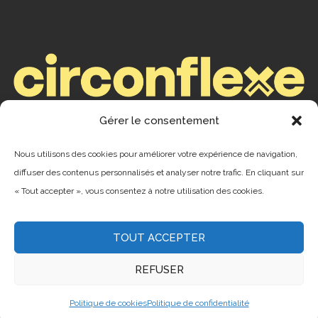
Gérer le consentement
ENREGISTREMENTS
Nous utilisons des cookies pour améliorer votre expérience de navigation,
Camping : ENR #199253
diffuser des contenus personnalisés et analyser notre trafic. En cliquant sur
« Tout accepter », vous consentez à notre utilisation des cookies.
CITQ #075961
TOUT ACCEPTER
REFUSER
© 2023 –
Baie des Sables
. Conception :
Agence
DPI
Politique de cookies
Politique de confidentialité