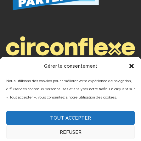
Gérer le consentement
ENREGISTREMENTS
Nous utilisons des cookies pour améliorer votre expérience de navigation,
Camping : ENR #199253
diffuser des contenus personnalisés et analyser notre trafic. En cliquant sur
« Tout accepter », vous consentez à notre utilisation des cookies.
CITQ #075961
TOUT ACCEPTER
REFUSER
© 2023 –
Baie des Sables
. Conception :
Agence