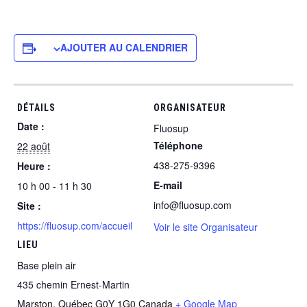
AJOUTER AU CALENDRIER
DÉTAILS
ORGANISATEUR
Date :
Fluosup
Téléphone
22 août
438-275-9396
Heure :
E-mail
10 h 00 - 11 h 30
info@fluosup.com
Site :
https://fluosup.com/accueil
Voir le site Organisateur
LIEU
Base plein air
435 chemin Ernest-Martin
Marston
,
Québec
G0Y 1G0
Canada
+ Google Map