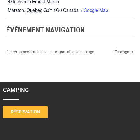
435 chemin Ernest-Martin
Marston
,
Québec
G0Y 1G0
Canada
+ Google Map
ÉVÈNEMENT NAVIGATION
Les samedis animés – Jeux gonflables à la plage
Écoyoga
CAMPING
RÉSERVATION